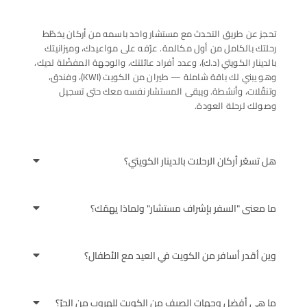
تحجز عن طريق التحدث مع مستشار واحد باسمه من أركان يخطّط
رحلتك بالكامل من أول مكالمة. عرّفه على مواعيدك، وميزانيتك
بالدينار الكويتي (د.ك)، وعدد أفراد عائلتك، والوجهة المفضّلة لديك،
وهو يبني لك باقة شاملة — طيران من الكويت (KWI)، وفندق،
وتنقّلات، وأنشطة. ويبقى المستشار نفسه معك حتى تسجيل
وصولك لرحلة العودة.
هل تسعّر أركان الرحلات بالدينار الكويتي؟
ما معنى "السفر بإشراف مستشار" ولماذا يهمّك؟
وين أقدر أسافر من الكويت في العيد مع الأطفال؟
ما هي أفضل وجهات الصيف من الكويت للهروب من الحرّ؟